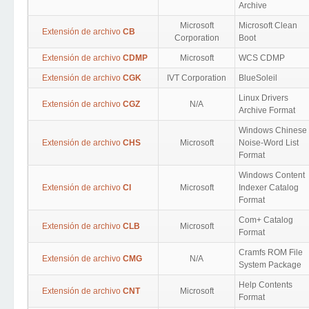
Archive
Microsoft
Microsoft Clean
Extensión de archivo
CB
Corporation
Boot
Extensión de archivo
CDMP
Microsoft
WCS CDMP
Extensión de archivo
CGK
IVT Corporation
BlueSoleil
Linux Drivers
Extensión de archivo
CGZ
N/A
Archive Format
Windows Chinese
Extensión de archivo
CHS
Microsoft
Noise-Word List
Format
Windows Content
Extensión de archivo
CI
Microsoft
Indexer Catalog
Format
Com+ Catalog
Extensión de archivo
CLB
Microsoft
Format
Cramfs ROM File
Extensión de archivo
CMG
N/A
System Package
Help Contents
Extensión de archivo
CNT
Microsoft
Format