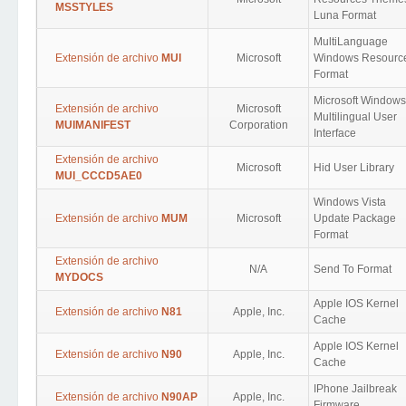
MSSTYLES
Luna Format
MultiLanguage
Extensión de archivo
MUI
Microsoft
Windows Resourc
Format
Microsoft Windows
Extensión de archivo
Microsoft
Multilingual User
MUIMANIFEST
Corporation
Interface
Extensión de archivo
Microsoft
Hid User Library
MUI_CCCD5AE0
Windows Vista
Extensión de archivo
MUM
Microsoft
Update Package
Format
Extensión de archivo
N/A
Send To Format
MYDOCS
Apple IOS Kernel
Extensión de archivo
N81
Apple, Inc.
Cache
Apple IOS Kernel
Extensión de archivo
N90
Apple, Inc.
Cache
IPhone Jailbreak
Extensión de archivo
N90AP
Apple, Inc.
Firmware