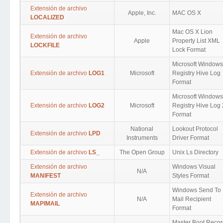
Extensión de archivo
Apple, Inc.
MAC OS X
LOCALIZED
Mac OS X Lion
Extensión de archivo
Apple
Property List XML
LOCKFILE
Lock Format
Microsoft Windows
Extensión de archivo
LOG1
Microsoft
Registry Hive Log
Format
Microsoft Windows
Extensión de archivo
LOG2
Microsoft
Registry Hive Log 
Format
National
Lookout Protocol
Extensión de archivo
LPD
Instruments
Driver Format
Extensión de archivo
LS_
The Open Group
Unix Ls Directory
Extensión de archivo
Windows Visual
N/A
MANIFEST
Styles Format
Windows Send To
Extensión de archivo
N/A
Mail Recipient
MAPIMAIL
Format
Master Boot Recor