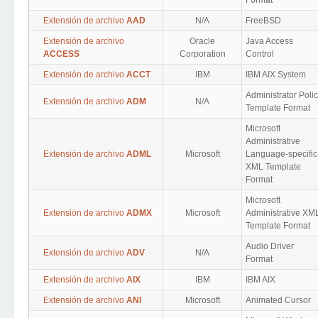
Format
Extensión de archivo
AAD
N/A
FreeBSD
Extensión de archivo
Oracle
Java Access
ACCESS
Corporation
Control
Extensión de archivo
ACCT
IBM
IBM AIX System
Administrator Poli
Extensión de archivo
ADM
N/A
Template Format
Microsoft
Administrative
Extensión de archivo
ADML
Microsoft
Language-specific
XML Template
Format
Microsoft
Extensión de archivo
ADMX
Microsoft
Administrative XM
Template Format
Audio Driver
Extensión de archivo
ADV
N/A
Format
Extensión de archivo
AIX
IBM
IBM AIX
Extensión de archivo
ANI
Microsoft
Animated Cursor