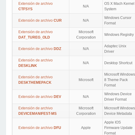
Extensión de archivo
OS X Mach Kernel
N/A
CTFSYS
System
Windows Cursor
Extensión de archivo
CUR
N/A
Format
Extensión de archivo
Microsoft
Windows Registry
DAT_TUREG_OLD
Corporation
Adaptec Unix
Extensión de archivo
DDZ
N/A
Driver
Extensión de archivo
N/A
Desktop Shortcut
DESKLINK
Microsoft Windows
Extensión de archivo
Microsoft
8 Theme Pack
DESKTHEMEPACK
Format
Windows Device
Extensión de archivo
DEV
N/A
Driver Format
Extensión de archivo
Microsoft
Microsoft Windows
DEVICEMANIFEST-MS
Corporation
Device Metadata
Apple IOS
Extensión de archivo
DFU
Apple
Firmware Update
Format