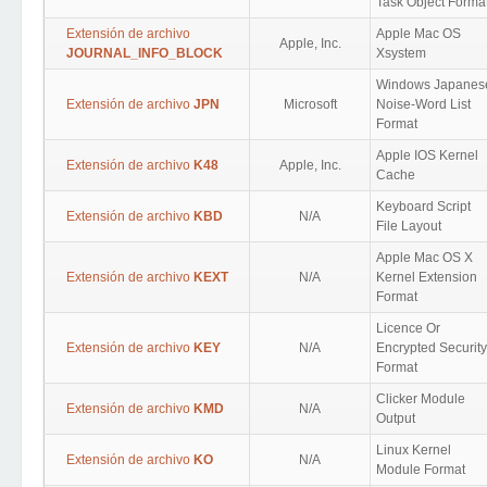
Task Object Forma
Extensión de archivo
Apple Mac OS
Apple, Inc.
JOURNAL_INFO_BLOCK
Xsystem
Windows Japanes
Extensión de archivo
JPN
Microsoft
Noise-Word List
Format
Apple IOS Kernel
Extensión de archivo
K48
Apple, Inc.
Cache
Keyboard Script
Extensión de archivo
KBD
N/A
File Layout
Apple Mac OS X
Extensión de archivo
KEXT
N/A
Kernel Extension
Format
Licence Or
Extensión de archivo
KEY
N/A
Encrypted Security
Format
Clicker Module
Extensión de archivo
KMD
N/A
Output
Linux Kernel
Extensión de archivo
KO
N/A
Module Format