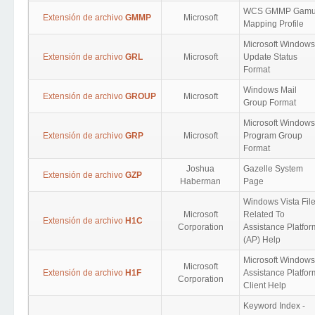
WCS GMMP Gamu
Extensión de archivo
GMMP
Microsoft
Mapping Profile
Microsoft Windows
Extensión de archivo
GRL
Microsoft
Update Status
Format
Windows Mail
Extensión de archivo
GROUP
Microsoft
Group Format
Microsoft Windows
Extensión de archivo
GRP
Microsoft
Program Group
Format
Joshua
Gazelle System
Extensión de archivo
GZP
Haberman
Page
Windows Vista Fil
Microsoft
Related To
Extensión de archivo
H1C
Corporation
Assistance Platfor
(AP) Help
Microsoft Windows
Microsoft
Extensión de archivo
H1F
Assistance Platfor
Corporation
Client Help
Keyword Index -