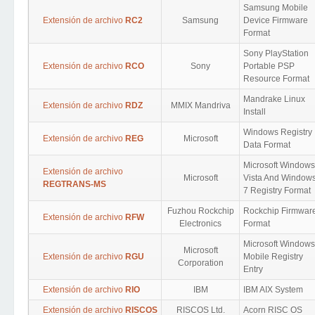
Samsung Mobile
Extensión de archivo
RC2
Samsung
Device Firmware
Format
Sony PlayStation
Extensión de archivo
RCO
Sony
Portable PSP
Resource Format
Mandrake Linux
Extensión de archivo
RDZ
MMIX Mandriva
Install
Windows Registry
Extensión de archivo
REG
Microsoft
Data Format
Microsoft Windows
Extensión de archivo
Microsoft
Vista And Window
REGTRANS-MS
7 Registry Format
Fuzhou Rockchip
Rockchip Firmwar
Extensión de archivo
RFW
Electronics
Format
Microsoft Windows
Microsoft
Extensión de archivo
RGU
Mobile Registry
Corporation
Entry
Extensión de archivo
RIO
IBM
IBM AIX System
Extensión de archivo
RISCOS
RISCOS Ltd.
Acorn RISC OS