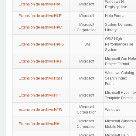
Windows NT
Extensión de archivo
HIV
Microsoft
Registry Hive
Extensión de archivo
HLP
Microsoft
Help Format
Microsoft
System Dynamic
Extensión de archivo
HPC
Corporation
Library
OS/2 High
Extensión de archivo
HPFS
IBM
Performance File
System
Microsoft Win Help
Extensión de archivo
HPJ
Microsoft
Project Format
Windows Catalog
Extensión de archivo
HSH
Microsoft
Search Index
Format
Microsoft HyperTex
Extensión de archivo
HTT
Microsoft
Template Format
Microsoft
Extensión de archivo
HTW
Windows
Corporation
Microsoft
Microsoft Windows
Extensión de archivo
HV
Corporation
Mobile Hive
Microsoft
Microsoft Help