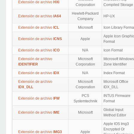
Extensión de archivo
HXI
Corporation
Compiled Storage
Hewlett-Packard
Extensión de archivo
IA64
HP-UX
Company
Extensión de archivo
ICL
Microsoft
Icon Library Forma
Apple Icon Graphi
Extensión de archivo
ICNS
Apple
Format
Extensión de archivo
ICO
N/A
Icon Format
Extensión de archivo
Microsoft
Microsoft Windows
IDENTIFIER
Corporation
Zone Identifier
Extensión de archivo
IDX
N/A
Index Format
Extensión de archivo
Microsoft
Microsoft Office
IDX_DLL
Corporation
IDX_DLL
PCS
INTUS Firmware
Extensión de archivo
IFW
Systemtechnik
Format
Global Input
Extensión de archivo
IME
Microsoft
Method Editor
Apple IOS Img3
Encrypted Or
Extensión de archivo
IMG3
Apple