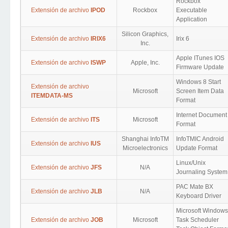
Rockbox
Extensión de archivo
IPOD
Rockbox
Executable
Application
Silicon Graphics,
Extensión de archivo
IRIX6
Irix 6
Inc.
Apple ITunes IOS
Extensión de archivo
ISWP
Apple, Inc.
Firmware Update
Windows 8 Start
Extensión de archivo
Microsoft
Screen Item Data
ITEMDATA-MS
Format
Internet Document
Extensión de archivo
ITS
Microsoft
Format
Shanghai InfoTM
InfoTMIC Android
Extensión de archivo
IUS
Microelectronics
Update Format
Linux/Unix
Extensión de archivo
JFS
N/A
Journaling System
PAC Mate BX
Extensión de archivo
JLB
N/A
Keyboard Driver
Microsoft Windows
Extensión de archivo
JOB
Microsoft
Task Scheduler