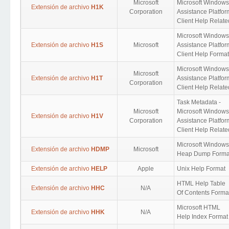
Microsoft
Microsoft Windows
Extensión de archivo
H1K
Corporation
Assistance Platfor
Client Help Relate
Microsoft Windows
Extensión de archivo
H1S
Microsoft
Assistance Platfor
Client Help Format
Microsoft Windows
Microsoft
Extensión de archivo
H1T
Assistance Platfor
Corporation
Client Help Relate
Task Metadata -
Microsoft
Microsoft Windows
Extensión de archivo
H1V
Corporation
Assistance Platfor
Client Help Relate
Microsoft Windows
Extensión de archivo
HDMP
Microsoft
Heap Dump Forma
Extensión de archivo
HELP
Apple
Unix Help Format
HTML Help Table
Extensión de archivo
HHC
N/A
Of Contents Forma
Microsoft HTML
Extensión de archivo
HHK
N/A
Help Index Format