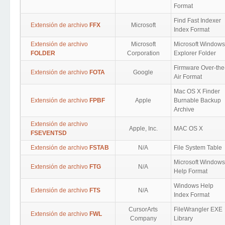
Format
Find Fast Indexer
Extensión de archivo
FFX
Microsoft
Index Format
Extensión de archivo
Microsoft
Microsoft Windows
FOLDER
Corporation
Explorer Folder
Firmware Over-the
Extensión de archivo
FOTA
Google
Air Format
Mac OS X Finder
Extensión de archivo
FPBF
Apple
Burnable Backup
Archive
Extensión de archivo
Apple, Inc.
MAC OS X
FSEVENTSD
Extensión de archivo
FSTAB
N/A
File System Table
Microsoft Windows
Extensión de archivo
FTG
N/A
Help Format
Windows Help
Extensión de archivo
FTS
N/A
Index Format
CursorArts
FileWrangler EXE
Extensión de archivo
FWL
Company
Library