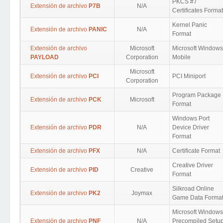
PKCS #7
Extensión de archivo
P7B
N/A
Certificates Format
Kernel Panic
Extensión de archivo
PANIC
N/A
Format
Extensión de archivo
Microsoft
Microsoft Windows
PAYLOAD
Corporation
Mobile
Microsoft
Extensión de archivo
PCI
PCI Miniport
Corporation
Program Package
Extensión de archivo
PCK
Microsoft
Format
Windows Port
Extensión de archivo
PDR
N/A
Device Driver
Format
Extensión de archivo
PFX
N/A
Certificate Format
Creative Driver
Extensión de archivo
PID
Creative
Format
Silkroad Online
Extensión de archivo
PK2
Joymax
Game Data Forma
Microsoft Windows
Extensión de archivo
PNF
N/A
Precompiled Setu