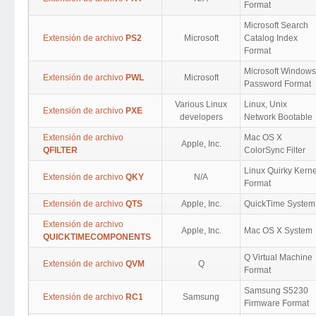
Format
Microsoft Search
Extensión de archivo
PS2
Microsoft
Catalog Index
Format
Microsoft Windows
Extensión de archivo
PWL
Microsoft
Password Format
Various Linux
Linux, Unix
Extensión de archivo
PXE
developers
Network Bootable
Extensión de archivo
Mac OS X
Apple, Inc.
QFILTER
ColorSync Filter
Linux Quirky Kerne
Extensión de archivo
QKY
N/A
Format
Extensión de archivo
QTS
Apple, Inc.
QuickTime System
Extensión de archivo
Apple, Inc.
Mac OS X System
QUICKTIMECOMPONENTS
Q Virtual Machine
Extensión de archivo
QVM
Q
Format
Samsung S5230
Extensión de archivo
RC1
Samsung
Firmware Format