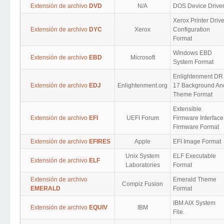
Extensión de archivo
DVD
N/A
DOS Device Drive
Xerox Printer Drive
Extensión de archivo
DYC
Xerox
Configuration
Format
Windows EBD
Extensión de archivo
EBD
Microsoft
System Format
Enlightenment DR
Extensión de archivo
EDJ
Enlightenment.org
17 Background An
Theme Format
Extensible
Extensión de archivo
EFI
UEFI Forum
Firmware Interface
Firmware Format
Extensión de archivo
EFIRES
Apple
EFI Image Format
Unix System
ELF Executable
Extensión de archivo
ELF
Laboratories
Format
Extensión de archivo
Emerald Theme
Compiz Fusion
EMERALD
Format
IBM AIX System
Extensión de archivo
EQUIV
IBM
File.