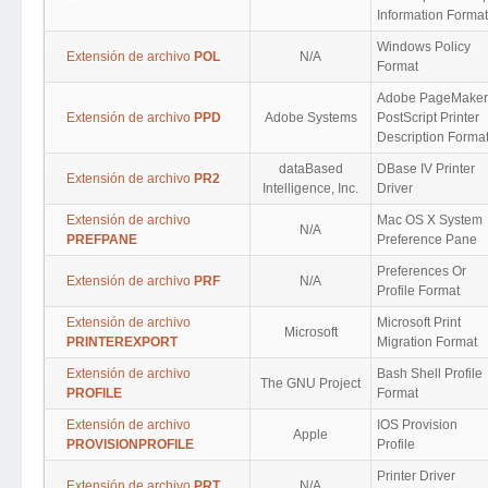
Information Format
Windows Policy
Extensión de archivo
POL
N/A
Format
Adobe PageMaker
Extensión de archivo
PPD
Adobe Systems
PostScript Printer
Description Forma
dataBased
DBase IV Printer
Extensión de archivo
PR2
Intelligence, Inc.
Driver
Extensión de archivo
Mac OS X System
N/A
PREFPANE
Preference Pane
Preferences Or
Extensión de archivo
PRF
N/A
Profile Format
Extensión de archivo
Microsoft Print
Microsoft
PRINTEREXPORT
Migration Format
Extensión de archivo
Bash Shell Profile
The GNU Project
PROFILE
Format
Extensión de archivo
IOS Provision
Apple
PROVISIONPROFILE
Profile
Printer Driver
Extensión de archivo
PRT
N/A