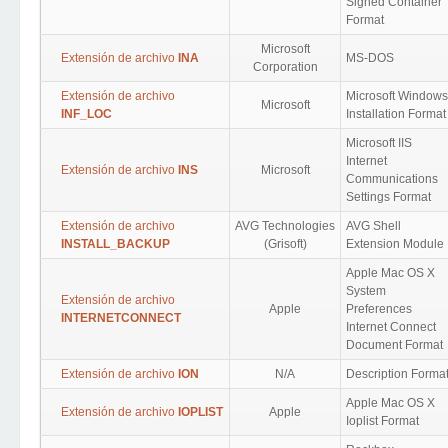
Signed Container
Format
Microsoft
Extensión de archivo
INA
MS-DOS
Corporation
Extensión de archivo
Microsoft Windows
Microsoft
INF_LOC
Installation Format
Microsoft IIS
Internet
Extensión de archivo
INS
Microsoft
Communications
Settings Format
Extensión de archivo
AVG Technologies
AVG Shell
INSTALL_BACKUP
(Grisoft)
Extension Module
Apple Mac OS X
System
Extensión de archivo
Apple
Preferences
INTERNETCONNECT
Internet Connect
Document Format
Extensión de archivo
ION
N/A
Description Forma
Apple Mac OS X
Extensión de archivo
IOPLIST
Apple
Ioplist Format