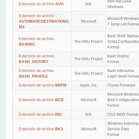
Red Hat Linux
Extensión de archivo
AUG
N/A
Shellvars
Extensión de archivo
Microsoft Windows
AUTOMATICDESTINATIONS-
Microsoft
7 Jump List Forma
MS
Bash Shell Startup
Extensión de archivo
The GNU Project
Script Configurati
BASHRC
Format
Extensión de archivo
Bash History
The GNU Project
BASH_HISTORY
Format
Extensión de archivo
Bash Interactive
The GNU Project
BASH_PROFILE
Login Shell Forma
Extensión de archivo
BBFW
Apple, Inc.
ITunes Firmware
Microsoft Windows
Extensión de archivo
BCD
Microsoft
Boot Configuration
Format
Extensión de archivo
BIO
N/A
OS/2 BIOS Format
Windows Indexing
Extensión de archivo
BK2
Microsoft
Service Data
Format