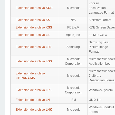
Korean
Extensión de archivo
KOR
Microsoft
Localization
Language Format
Extensión de archivo
KS
N/A
Kickstart Format
Extensión de archivo
KSS
KDE e.V
KDE Screen Saver
Extensión de archivo
LE
Apple, Inc.
Le Mac OS X
Samsung Test
Extensión de archivo
LFS
Samsung
Picture Image
Format
Microsoft
Microsoft Windows
Extensión de archivo
LGS
Corporation
Application Log
Microsoft Windows
Extensión de archivo
Microsoft
7 Library
LIBRARY-MS
Description Forma
Microsoft
Extensión de archivo
LLS
Windows System
Corporation
Extensión de archivo
LN
IBM
UNIX Lint
Windows Shortcut
Extensión de archivo
LNK
Microsoft
Format