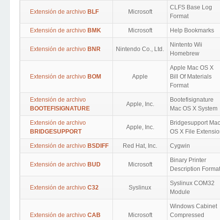
CLFS Base Log
Extensión de archivo
BLF
Microsoft
Format
Extensión de archivo
BMK
Microsoft
Help Bookmarks
Nintento Wii
Extensión de archivo
BNR
Nintendo Co., Ltd.
Homebrew
Apple Mac OS X
Extensión de archivo
BOM
Apple
Bill Of Materials
Format
Extensión de archivo
Bootefisignature
Apple, Inc.
BOOTEFISIGNATURE
Mac OS X System
Extensión de archivo
Bridgesupport Ma
Apple, Inc.
BRIDGESUPPORT
OS X File Extensi
Extensión de archivo
BSDIFF
Red Hat, Inc.
Cygwin
Binary Printer
Extensión de archivo
BUD
Microsoft
Description Forma
Syslinux COM32
Extensión de archivo
C32
Syslinux
Module
Windows Cabinet
Extensión de archivo
CAB
Microsoft
Compressed