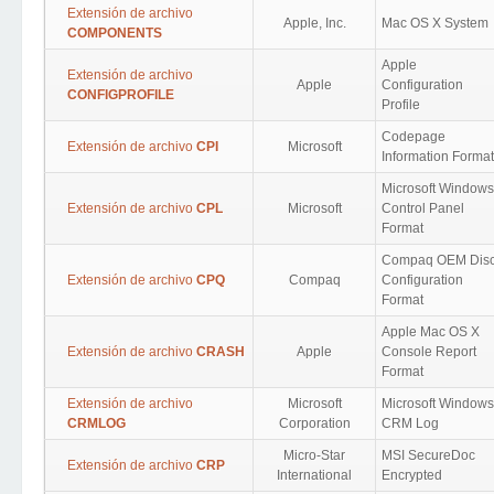
Extensión de archivo
Apple, Inc.
Mac OS X System
COMPONENTS
Apple
Extensión de archivo
Apple
Configuration
CONFIGPROFILE
Profile
Codepage
Extensión de archivo
CPI
Microsoft
Information Format
Microsoft Windows
Extensión de archivo
CPL
Microsoft
Control Panel
Format
Compaq OEM Dis
Extensión de archivo
CPQ
Compaq
Configuration
Format
Apple Mac OS X
Extensión de archivo
CRASH
Apple
Console Report
Format
Extensión de archivo
Microsoft
Microsoft Windows
CRMLOG
Corporation
CRM Log
Micro-Star
MSI SecureDoc
Extensión de archivo
CRP
International
Encrypted