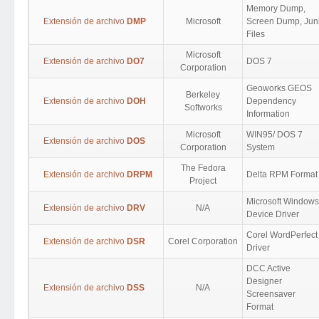
Memory Dump,
Extensión de archivo
DMP
Microsoft
Screen Dump, Jun
Files
Microsoft
Extensión de archivo
DO7
DOS 7
Corporation
Geoworks GEOS
Berkeley
Extensión de archivo
DOH
Dependency
Softworks
Information
Microsoft
WIN95/ DOS 7
Extensión de archivo
DOS
Corporation
System
The Fedora
Extensión de archivo
DRPM
Delta RPM Format
Project
Microsoft Windows
Extensión de archivo
DRV
N/A
Device Driver
Corel WordPerfect
Extensión de archivo
DSR
Corel Corporation
Driver
DCC Active
Designer
Extensión de archivo
DSS
N/A
Screensaver
Format