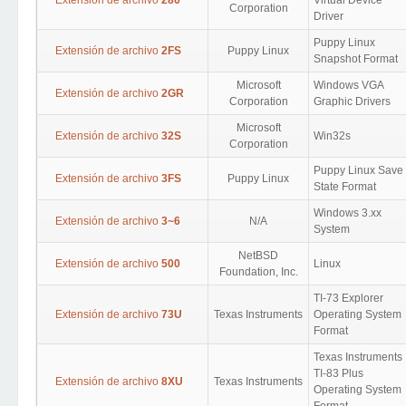
Extensión de archivo
286
Virtual Device
Corporation
Driver
Puppy Linux
Extensión de archivo
2FS
Puppy Linux
Snapshot Format
Microsoft
Windows VGA
Extensión de archivo
2GR
Corporation
Graphic Drivers
Microsoft
Extensión de archivo
32S
Win32s
Corporation
Puppy Linux Save
Extensión de archivo
3FS
Puppy Linux
State Format
Windows 3.xx
Extensión de archivo
3~6
N/A
System
NetBSD
Extensión de archivo
500
Linux
Foundation, Inc.
TI-73 Explorer
Extensión de archivo
73U
Texas Instruments
Operating System
Format
Texas Instruments
TI-83 Plus
Extensión de archivo
8XU
Texas Instruments
Operating System