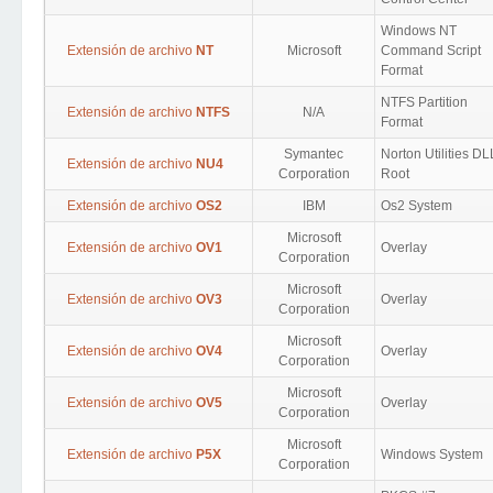
Windows NT
Extensión de archivo
NT
Microsoft
Command Script
Format
NTFS Partition
Extensión de archivo
NTFS
N/A
Format
Symantec
Norton Utilities DL
Extensión de archivo
NU4
Corporation
Root
Extensión de archivo
OS2
IBM
Os2 System
Microsoft
Extensión de archivo
OV1
Overlay
Corporation
Microsoft
Extensión de archivo
OV3
Overlay
Corporation
Microsoft
Extensión de archivo
OV4
Overlay
Corporation
Microsoft
Extensión de archivo
OV5
Overlay
Corporation
Microsoft
Extensión de archivo
P5X
Windows System
Corporation