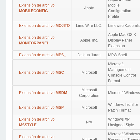
Extensión de archivo
Mobile
Apple
MOBILECONFIG
Configuration
Profile
Extensión de archivo
MOJITO
Lime Wire LLC.
Limewire Kademli
Apple Mac OS X
Extensión de archivo
Apple, Inc.
Display Panel
MONITORPANEL
Extension
Extensión de archivo
MPS_
Joshua Juran
MPW Shell
Microsoft
Management
Extensión de archivo
MSC
Microsoft
Console Control
Format
Microsoft
Extensión de archivo
MSDM
Microsoft Windows
Corporation
Windows Installer
Extensión de archivo
MSP
Microsoft
Patch Format
Extensión de archivo
Windows XP
N/A
MSSTYLE
Unsigned Style
Microsoft Windows
Extensión de archivo
Microsoft
Resources Theme