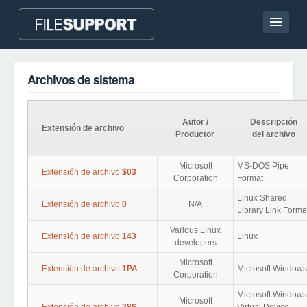
Pagina de inicio
Archivos de sistema
Contacto
Language
Autor /
Descripción
Extensión de archivo
Productor
del archivo
AÑADE LA EXTENSIÓN DE ARCHIVO
Microsoft
MS-DOS Pipe
Extensión de archivo
$03
Corporation
Format
Linux Shared
Extensión de archivo
0
N/A
Library Link Forma
Various Linux
Extensión de archivo
143
Linux
developers
Microsoft
Extensión de archivo
1PA
Microsoft Windows
Corporation
Microsoft Windows
Microsoft