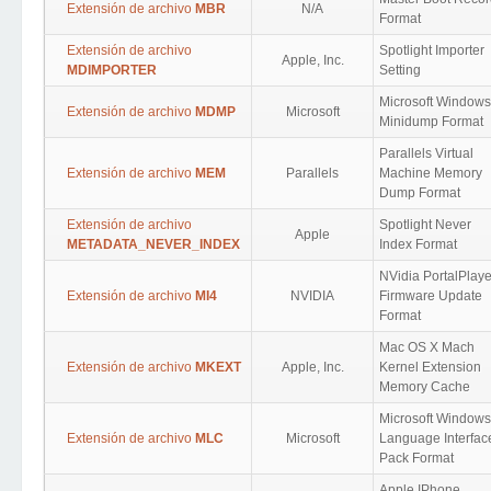
Extensión de archivo
MBR
N/A
Format
Extensión de archivo
Spotlight Importer
Apple, Inc.
MDIMPORTER
Setting
Microsoft Windows
Extensión de archivo
MDMP
Microsoft
Minidump Format
Parallels Virtual
Extensión de archivo
MEM
Parallels
Machine Memory
Dump Format
Extensión de archivo
Spotlight Never
Apple
METADATA_NEVER_INDEX
Index Format
NVidia PortalPlaye
Extensión de archivo
MI4
NVIDIA
Firmware Update
Format
Mac OS X Mach
Extensión de archivo
MKEXT
Apple, Inc.
Kernel Extension
Memory Cache
Microsoft Windows
Extensión de archivo
MLC
Microsoft
Language Interfac
Pack Format
Apple IPhone