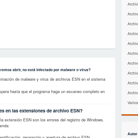
Archiv
Archiv
Archi
Archi
Archiv
Archiv
Archi
emos abrir, no está infectado por malware o virus?
Archiv
minación de malware y virus de archivos ESN en el sistema
Archiv
 espera hasta que el programa haga un escaneo completo en
Archi
Varios
es en las extensiones de archivo ESN?
a extensión ESN son los errores del registro de Windows.
ienda:
Autor
entificación, reparación y apertura de archivo ESN