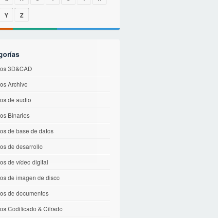
Y
Z
gorías
vos 3D&CAD
vos Archivo
vos de audio
os Binarios
vos de base de datos
os de desarrollo
os de vídeo digital
vos de imagen de disco
vos de documentos
os Codificado & Cifrado