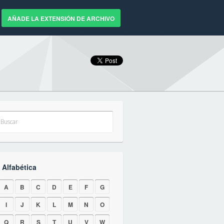
AÑADE LA EXTENSIÓN DE ARCHIVO
 Alfabética
A
B
C
D
E
F
G
I
J
K
L
M
N
O
Q
R
S
T
U
V
W