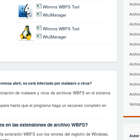
Archiv
Wiimms WBFS Tool
Archiv
WiiJManager
Archi
Wiimms WBFS Tool
Archi
WiiJManager
Archiv
Archiv
Archi
Archiv
emos abrir, no está infectado por malware o virus?
Archiv
minación de malware y virus de archivos WBFS en el sistema
Archi
Varios
 espera hasta que el programa haga un escaneo completo en
res en las extensiones de archivo WBFS?
a extensión WBFS son los errores del registro de Windows.
Autor
ienda: