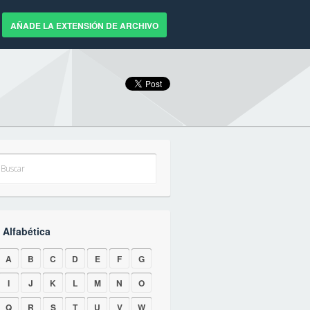
AÑADE LA EXTENSIÓN DE ARCHIVO
 Alfabética
A
B
C
D
E
F
G
I
J
K
L
M
N
O
Q
R
S
T
U
V
W