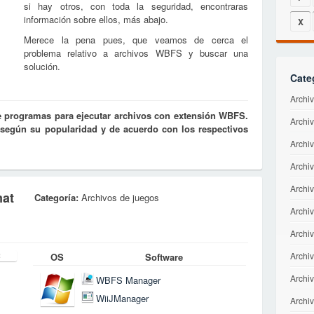
si hay otros, con toda la seguridad, encontraras
información sobre ellos, más abajo.
X
Merece la pena pues, que veamos de cerca el
problema relativo a archivos WBFS y buscar una
solución.
Cate
Archi
e programas para ejecutar archivos con extensión WBFS.
Archi
s según su popularidad y de acuerdo con los respectivos
Archi
Archiv
Archi
mat
Categoría:
Archivos de juegos
Archiv
Archiv
Archi
OS
Software
Archi
WBFS Manager
WiiJManager
Archiv