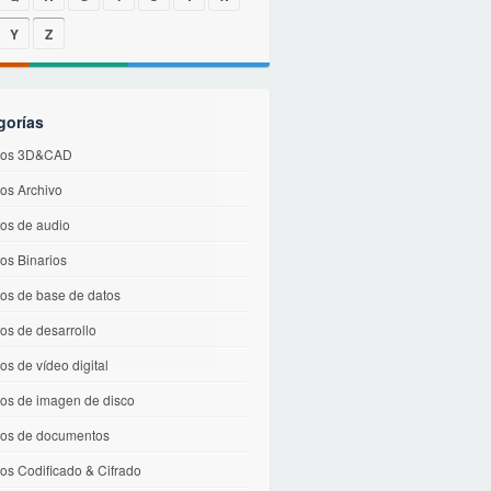
Y
Z
gorías
vos 3D&CAD
vos Archivo
vos de audio
os Binarios
vos de base de datos
os de desarrollo
os de vídeo digital
vos de imagen de disco
vos de documentos
os Codificado & Cifrado