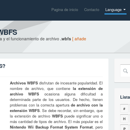
Pagina de inicio
Contacto
Language
 WBFS
a y el funcionamiento de archivo
.wbfs
[ añade
FS?
Archivos
WBFS
disfrutan de incesante popularidad. El
nombre de archivo, que contiene
la extensión de
archivo
WBFS
ocasiona alguna dificultad a
Lista
determinada parte de los usuarios. De hecho, tienen
problemas con la correcta apertura
de archivo con la
#
extensión
WBFS
. Se debe recordar, sin embargo, que
la extensión de archivo
WBFS
puede significar uno o
H
más cantidad de tipos de archivo. El más popular es el
Nintendo Wii Backup Format System Format
, pero
P