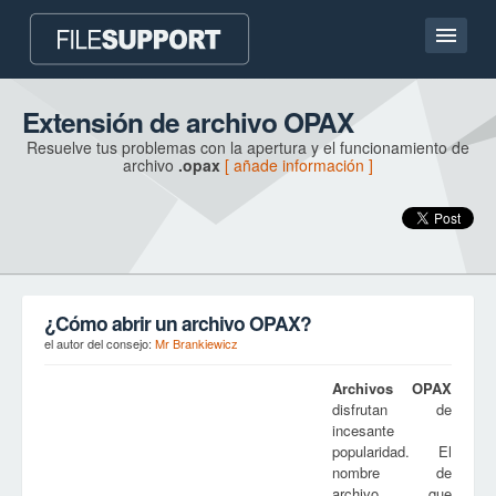
Pagina de inicio
Extensión de archivo OPAX
Resuelve tus problemas con la apertura y el funcionamiento de
Contacto
archivo
.opax
[ añade información ]
Language
AÑADE LA EXTENSIÓN DE ARCHIVO
¿Cómo abrir un archivo OPAX?
el autor del consejo:
Mr Brankiewicz
Archivos
OPAX
disfrutan de
incesante
popularidad. El
nombre de
archivo, que