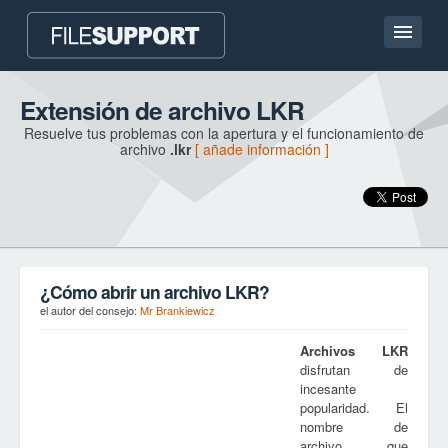
Pagina de inicio
Extensión de archivo LKR
Resuelve tus problemas con la apertura y el funcionamiento de
Contacto
archivo
.lkr
[ añade información ]
Language
AÑADE LA EXTENSIÓN DE ARCHIVO
¿Cómo abrir un archivo LKR?
el autor del consejo:
Mr Brankiewicz
Archivos
LKR
disfrutan de
incesante
popularidad. El
nombre de
archivo, que