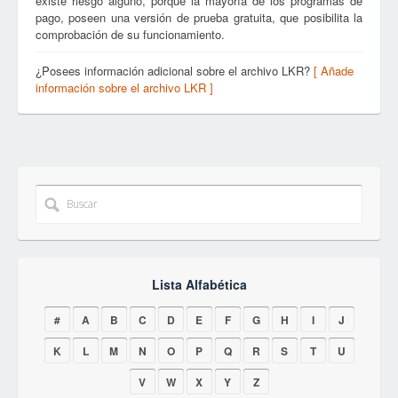
existe riesgo alguno, porque la mayoría de los programas de
pago, poseen una versión de prueba gratuita, que posibilita la
comprobación de su funcionamiento.
¿Posees información adicional sobre el archivo LKR?
[ Añade
información sobre el archivo LKR ]
Lista Alfabética
#
A
B
C
D
E
F
G
H
I
J
K
L
M
N
O
P
Q
R
S
T
U
V
W
X
Y
Z