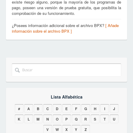
existe riesgo alguno, porque la mayoría de los programas de
pago, poseen una versión de prueba gratuita, que posibilita la
comprobación de su funcionamiento.
¿Posees información adicional sobre el archivo BPX?
[ Añade
información sobre el archivo BPX ]
Lista Alfabética
#
A
B
C
D
E
F
G
H
I
J
K
L
M
N
O
P
Q
R
S
T
U
V
W
X
Y
Z