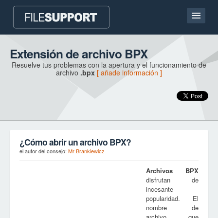
Pagina de inicio
Extensión de archivo BPX
Resuelve tus problemas con la apertura y el funcionamiento de
Contacto
archivo
.bpx
[ añade información ]
Language
AÑADE LA EXTENSIÓN DE ARCHIVO
¿Cómo abrir un archivo BPX?
el autor del consejo:
Mr Brankiewicz
Archivos
BPX
disfrutan de
incesante
popularidad. El
nombre de
archivo, que