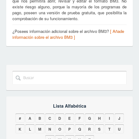
que nos permitirá abrir, revisar y editar el formato BM3. No
existe riesgo alguno, porque la mayoría de los programas de
pago, poseen una versión de prueba gratuita, que posibilita la
comprobación de su funcionamiento.
¿Posees información adicional sobre el archivo BM3?
[ Añade
información sobre el archivo BM3 ]
Lista Alfabética
#
A
B
C
D
E
F
G
H
I
J
K
L
M
N
O
P
Q
R
S
T
U