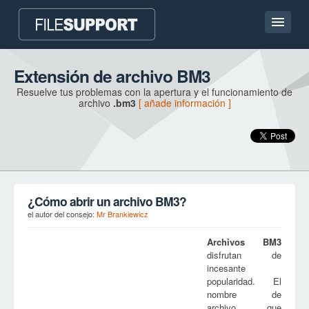
Pagina de inicio
Extensión de archivo BM3
Resuelve tus problemas con la apertura y el funcionamiento de
Contacto
archivo
.bm3
[ añade información ]
Language
AÑADE LA EXTENSIÓN DE ARCHIVO
¿Cómo abrir un archivo BM3?
el autor del consejo:
Mr Brankiewicz
Archivos
BM3
disfrutan de
incesante
popularidad. El
nombre de
archivo, que