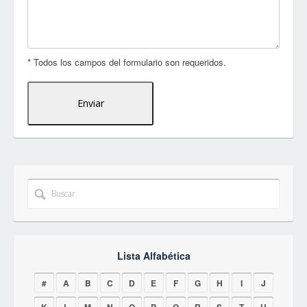
* Todos los campos del formulario son requeridos.
Lista Alfabética
#
A
B
C
D
E
F
G
H
I
J